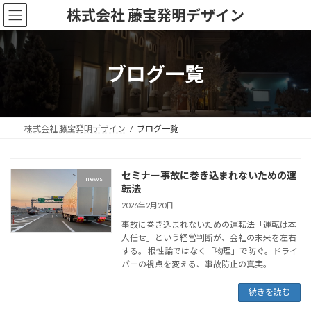
コ
ナ
株式会社 藤宝発明デザイン
ン
ビ
テ
ゲ
ン
ー
ツ
シ
ブログ一覧
へ
ョ
ス
ン
キ
に
ッ
移
株式会社 藤宝発明デザイン
ブログ一覧
プ
動
セミナー事故に巻き込まれないための運
news
転法
2026年2月20日
事故に巻き込まれないための運転法「運転は本
人任せ」という経営判断が、会社の未来を左右
する。 根性論ではなく「物理」で防ぐ。ドライ
バーの視点を変える、事故防止の真実。
続きを読む